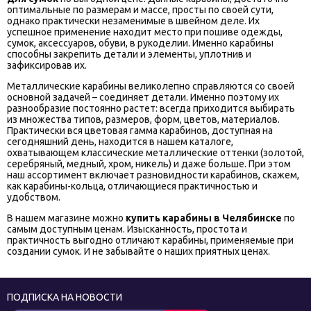
оптимальные по размерам и массе, просты по своей сути,
однако практически незаменимые в швейном деле. Их
успешное применение находит место при пошиве одежды,
сумок, аксессуаров, обуви, в рукоделии. Именно карабины
способны закрепить детали и элементы, уплотнив и
зафиксировав их.
Металлические карабины великолепно справляются со своей
основной задачей – соединяет детали. Именно поэтому их
разнообразие постоянно растет: всегда приходится выбирать
из множества типов, размеров, форм, цветов, материалов.
Практически вся цветовая гамма карабинов, доступная на
сегодняшний день, находится в нашем каталоге,
охватывающем классические металлические оттенки (золотой,
серебряный, медный, хром, никель) и даже больше. При этом
наш ассортимент включает разновидности карабинов, скажем,
как карабины-кольца, отличающиеся практичностью и
удобством.
В нашем магазине можно
купить карабины в Челябинске
по
самым доступным ценам. Изысканность, простота и
практичность выгодно отличают карабины, применяемые при
создании сумок. И не забывайте о наших приятных ценах.
ПОДПИСКА НА НОВОСТИ