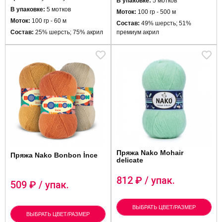
В упаковке:
5 мотков
В упаковке:
5 мотков
Моток:
100 гр - 500 м
Моток:
100 гр - 60 м
Состав:
49% шерсть; 51%
Состав:
25% шерсть; 75% акрил
премиум акрил
Пряжа Nako Mohair
Пряжа Nako Bonbon İnce
delicate
812
₽ / упак.
509
₽ / упак.
ВЫБРАТЬ ЦВЕТ/РАЗМЕР
ВЫБРАТЬ ЦВЕТ/РАЗМЕР