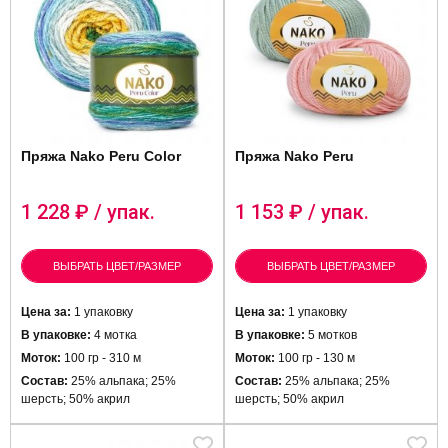
Пряжа Nako Peru Color
Пряжа Nako Peru
1 228
₽ / упак.
1 153
₽ / упак.
ВЫБРАТЬ ЦВЕТ/РАЗМЕР
ВЫБРАТЬ ЦВЕТ/РАЗМЕР
Цена за:
1 упаковку
Цена за:
1 упаковку
В упаковке:
4 мотка
В упаковке:
5 мотков
Моток:
100 гр - 310 м
Моток:
100 гр - 130 м
Состав:
25% альпака; 25%
Состав:
25% альпака; 25%
шерсть; 50% акрил
шерсть; 50% акрил