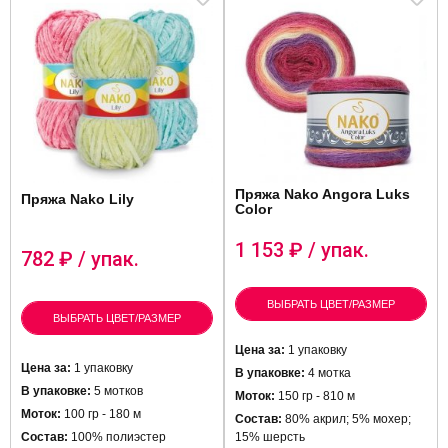
Пряжа Nako Angora Luks
Пряжа Nako Lily
Color
1 153
₽ / упак.
782
₽ / упак.
ВЫБРАТЬ ЦВЕТ/РАЗМЕР
ВЫБРАТЬ ЦВЕТ/РАЗМЕР
Цена за:
1 упаковку
Цена за:
1 упаковку
В упаковке:
4 мотка
В упаковке:
5 мотков
Моток:
150 гр - 810 м
Моток:
100 гр - 180 м
Состав:
80% акрил; 5% мoxep;
Состав:
100% полиэстер
15% шерсть