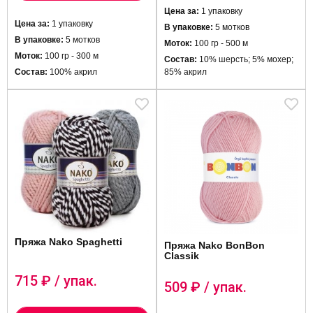
Цена за:
1 упаковку
Цена за:
1 упаковку
В упаковке:
5 мотков
В упаковке:
5 мотков
Моток:
100 гр - 500 м
Моток:
100 гр - 300 м
Состав:
10% шерсть; 5% мохер;
Состав:
100% акрил
85% акрил
Пряжа Nako Spaghetti
Пряжа Nako BonBon
Classik
715
₽ / упак.
509
₽ / упак.