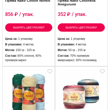
Пряжа Nako Cotton Nordic
Пряжа Nako Cotonella
Amigurumi
856
₽ / упак.
352
₽ / упак.
ВЫБРАТЬ ЦВЕТ/РАЗМЕР
ВЫБРАТЬ ЦВЕТ/РАЗМЕР
Цена за:
1 упаковку
Цена за:
1 упаковку
В упаковке:
4 мотка
В упаковке:
4 мотка
Моток:
100 гр - 325 м
Моток:
50 гр - 155 м
Состав:
60% хлопок; 40%
Состав:
70% премиум
премиум акрил
микроакрил; 30% полиамид