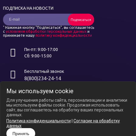
ПОДПИСКА НА НОВОСТИ
Подписаться
*
Нажимая кнопку "Подписаться", вы соглашаетесь
с
условиями обработки персональных данных
и
принимаете нашу
политику конфиденциальности
Пн-пт: 9:00-17:00
Сб: 9:00-15:00
Бесплатный звонок
8(800)234-24-14
Мы используем cookie
Интернет ресурс носит исключительно информационный характер и
не является публичной офертой, определяемой положениями ст.
Для улучшения работы сайта, персонализации и аналитики
437 ГК РФ. В связи с ослаблением курса российского рубля цены на
мы используем файлы cookie. Продолжая использовать
сайте могут варьироваться, уточняйте актуальные цены у
сайт, вы соглашаетесь на обработку ваших персональных
менеджеров по телефону.
данных.
Политика конфиденциальности
|
Согласие на обработку
Политика конфиденциальности
данных
Согласие на обработку Персональных Данных
Принять