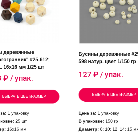
ы деревянные
Бусины деревянные #2
гогранник" #25-612;
598 натур. цвет 1/150 гр
1, 16х16 мм 1/25 шт
127
₽ / упак.
8
₽ / упак.
ВЫБРАТЬ ЦВЕТ/РАЗМЕР
ВЫБРАТЬ ЦВЕТ/РАЗМЕР
за:
1 упаковку
Цена за:
1 упаковку
аковке:
25 шт
В упаковке:
150 гр
ер:
16х16 мм
Диаметр:
8; 10; 12; 14; 15 м