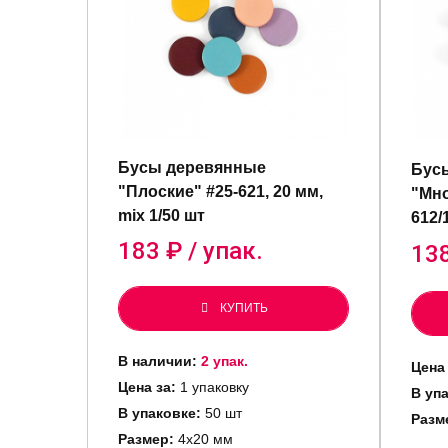
Бусы деревянные
Бус
"Плоские" #25-621, 20 мм,
"Мно
mix 1/50 шт
612/
183
₽ / упак.
13
КУПИТЬ
В наличии:
2 упак.
Цена 
Цена за:
1 упаковку
В уп
В упаковке:
50 шт
Разм
Размер:
4х20 мм