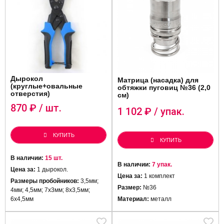
Дырокол
Матрица (насадка) для
(круглые+овальные
обтяжки пуговиц №36 (2,0
отверстия)
см)
870
₽ / шт.
1 102
₽ / упак.
КУПИТЬ
КУПИТЬ
В наличии:
15 шт.
В наличии:
7 упак.
Цена за:
1 дырокол.
Цена за:
1 комплект
Размеры пробойников:
3,5мм;
Размер:
№36
4мм; 4,5мм; 7х3мм; 8х3,5мм;
6х4,5мм
Материал:
металл