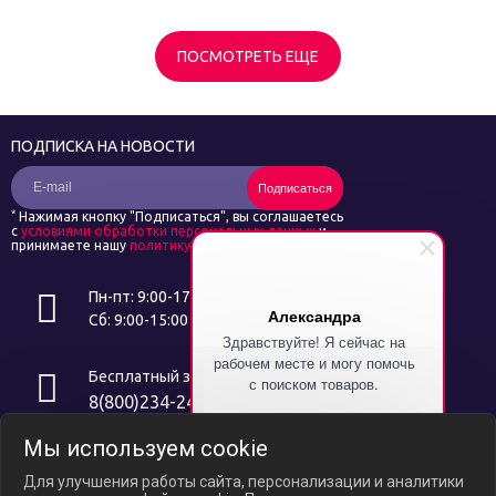
ПОСМОТРЕТЬ ЕЩЕ
ПОДПИСКА НА НОВОСТИ
Подписаться
*
Нажимая кнопку "Подписаться", вы соглашаетесь
с
условиями обработки персональных данных
и
принимаете нашу
политику конфиденциальности
Пн-пт: 9:00-17:00
Александра
Сб: 9:00-15:00
Здравствуйте! Я сейчас на
рабочем месте и могу помочь
Бесплатный звонок
с поиском товаров.
8(800)234-24-14
Напишите символ "%" и я
Мы используем cookie
расскажу как получить скидку
Интернет ресурс носит исключительно информационный характер и
на Ваш первый заказ!
не является публичной офертой, определяемой положениями ст.
Для улучшения работы сайта, персонализации и аналитики
437 ГК РФ. В связи с ослаблением курса российского рубля цены на