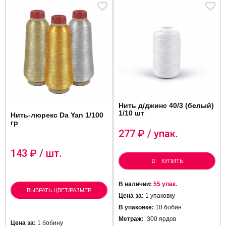
Нить д/джинс 40/3 (белый)
1/10 шт
Нить-люрекс Da Yan 1/100
гр
277
₽ / упак.
143
₽ / шт.
КУПИТЬ
В наличии:
55 упак.
ВЫБРАТЬ ЦВЕТ/РАЗМЕР
Цена за:
1 упаковку
В упаковке:
10 бобин
Метраж:
300 ярдов
Цена за:
1 бобину