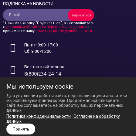
ПОДПИСКА НА НОВОСТИ
Подписаться
*
Нажимая кнопку "Подписаться", вы соглашаетесь
с
условиями обработки персональных данных
и
принимаете нашу
политику конфиденциальности
Пн-пт: 9:00-17:00
Сб: 9:00-15:00
Бесплатный звонок
8(800)234-24-14
Мы используем cookie
Интернет ресурс носит исключительно информационный характер и
не является публичной офертой, определяемой положениями ст.
Для улучшения работы сайта, персонализации и аналитики
437 ГК РФ. В связи с ослаблением курса российского рубля цены на
мы используем файлы cookie. Продолжая использовать
сайте могут варьироваться, уточняйте актуальные цены у
сайт, вы соглашаетесь на обработку ваших персональных
менеджеров по телефону.
данных.
Политика конфиденциальности
|
Согласие на обработку
Политика конфиденциальности
данных
Согласие на обработку Персональных Данных
Принять