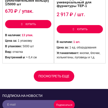
(уплотнительное кольцо)
универсальный для
1/5000 шт
фурнитуры ТЕР-1
670
₽ / упак.
2 917
₽ / шт.
КУПИТЬ
КУПИТЬ
В наличии:
13 упак.
Цена за:
1 упаковку
В наличии:
1 шт.
В упаковке:
5000 шт
Цена за:
1 ед. оборудования
Вид:
откатка
Устанавливает:
кнопки, блочки,
Внутренний ⌀
: ≈ 0,4 см
хольнитены, пуговицы и т.д.
ПОСМОТРЕТЬ ЕЩЕ
ПОДПИСКА НА НОВОСТИ
Подписаться