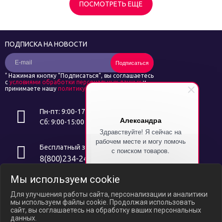
ПОСМОТРЕТЬ ЕЩЕ
ПОДПИСКА НА НОВОСТИ
Подписаться
*
Нажимая кнопку "Подписаться", вы соглашаетесь
с
условиями обработки персональных данных
и
принимаете нашу
политику конфиденциальности
Пн-пт: 9:00-17:00
Александра
Сб: 9:00-15:00
Здравствуйте! Я сейчас на
рабочем месте и могу помочь
Бесплатный звонок
с поиском товаров.
8(800)234-24-14
Напишите символ "%" и я
Мы используем cookie
расскажу как получить скидку
Интернет ресурс носит исключительно информационный характер и
на Ваш первый заказ!
не является публичной офертой, определяемой положениями ст.
Для улучшения работы сайта, персонализации и аналитики
437 ГК РФ. В связи с ослаблением курса российского рубля цены на
мы используем файлы cookie. Продолжая использовать
сайте могут варьироваться, уточняйте актуальные цены у
сайт, вы соглашаетесь на обработку ваших персональных
менеджеров по телефону.
данных.