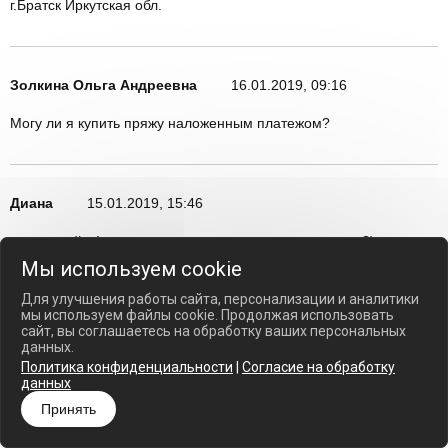
г.Братск Иркутская обл.
Золкина Ольга Андреевна
16.01.2019, 09:16
Могу ли я купить пряжу наложенным платежом?
Диана
15.01.2019, 15:46
здравствуйте! можно мне тоже по доставке написать ?)
Мы используем cookie
Для улучшения работы сайта, персонализации и аналитики
мы используем файлы cookie. Продолжая использовать
Ирина
14.01.2019, 23:07
сайт, вы соглашаетесь на обработку ваших персональных
данных.
Здравствуйте, подскажите пожалуйста, хотела бы приобрести
Политика конфиденциальности
|
Согласие на обработку
пряжу Alize Puffy, проживаю в Ростовской области, сколько будет
данных
стоить доставка?
Принять