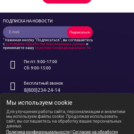
ПОДПИСКА НА НОВОСТИ
Подписаться
*
Нажимая кнопку "Подписаться", вы соглашаетесь
с
условиями обработки персональных данных
и
принимаете нашу
политику конфиденциальности
Пн-пт: 9:00-17:00
Сб: 9:00-15:00
Бесплатный звонок
8(800)234-24-14
Мы используем cookie
Интернет ресурс носит исключительно информационный характер и
не является публичной офертой, определяемой положениями ст.
Для улучшения работы сайта, персонализации и аналитики
437 ГК РФ. В связи с ослаблением курса российского рубля цены на
мы используем файлы cookie. Продолжая использовать
сайте могут варьироваться, уточняйте актуальные цены у
сайт, вы соглашаетесь на обработку ваших персональных
менеджеров по телефону.
данных.
Политика конфиденциальности
|
Согласие на обработку